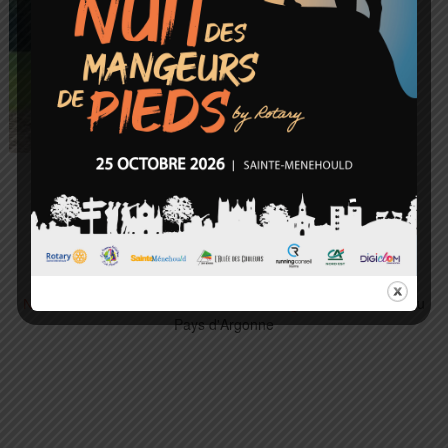
/
/
© 2026 Trail du
Nous contacter
Plan du site
Mentions légales
Pays d'Argonne