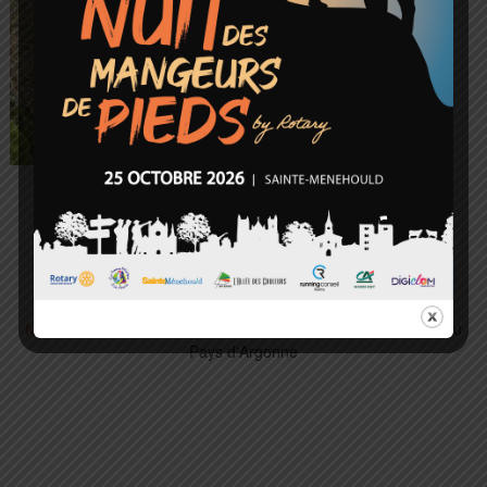
/
/
© 2026 Trail du
Nous contacter
Plan du site
Mentions légales
Pays d'Argonne