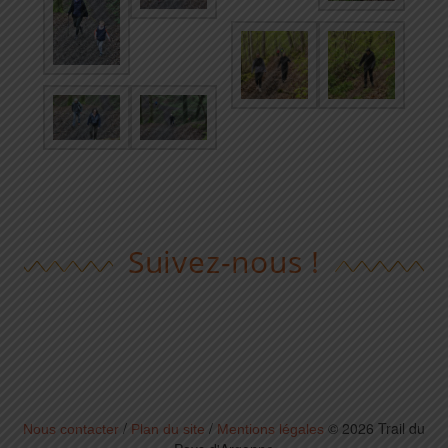
Suivez-nous !
/
/
© 2026 Trail du
Nous contacter
Plan du site
Mentions légales